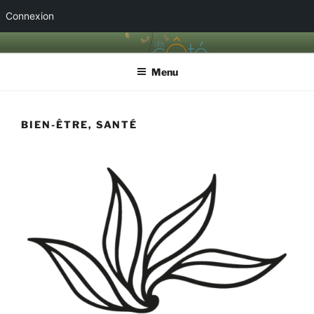
Connexion
Aller
LEPICERIEDACOTE
Epicerie associative à Valence 26000
au
Menu
contenu
principal
BIEN-ÊTRE, SANTÉ